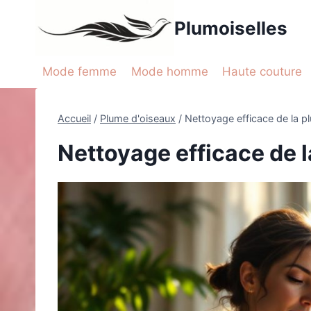
Aller
Plumoiselles
au
contenu
Mode femme
Mode homme
Haute couture
Accueil
/
Plume d'oiseaux
/
Nettoyage efficace de la p
Nettoyage efficace de 