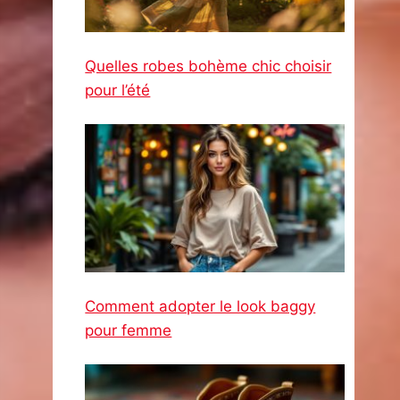
Quelles robes bohème chic choisir
pour l’été
Comment adopter le look baggy
pour femme