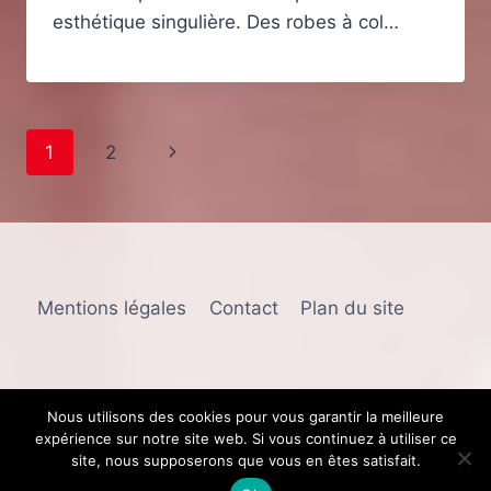
esthétique singulière. Des robes à col…
Navigation
Page
1
2
de
suivante
page
Mentions légales
Contact
Plan du site
Nous utilisons des cookies pour vous garantir la meilleure
expérience sur notre site web. Si vous continuez à utiliser ce
© 2026 Plumoiselles
site, nous supposerons que vous en êtes satisfait.